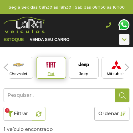
Seg à Sex das 08h30 as 18h30 | Sáb das 08h30 as 16h00
ESTOQUE
VENDA SEU CARRO
Chevrolet
Fiat
Jeep
Mitsubishi
1
Filtrar
Ordenar
1
veículo encontrado